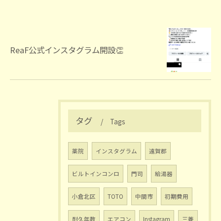
ReaF公式インスタグラム開設👏
タグ
Tags
薬院
インスタグラム
遠賀郡
ビルトインコンロ
門司
給湯器
小倉北区
TOTO
中間市
初期費用
耐久年数
エアコン
Instagram
三菱