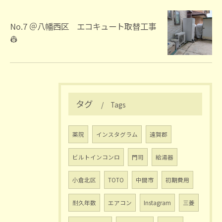
No.7 ＠八幡西区 エコキュート取替工事
👷
タグ
Tags
薬院
インスタグラム
遠賀郡
ビルトインコンロ
門司
給湯器
小倉北区
TOTO
中間市
初期費用
耐久年数
エアコン
Instagram
三菱