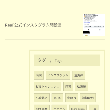
ReaF公式インスタグラム開設👏
タグ
Tags
薬院
インスタグラム
遠賀郡
ビルトインコンロ
門司
給湯器
小倉北区
TOTO
中間市
初期費用
耐久年数
エアコン
Instagram
三菱