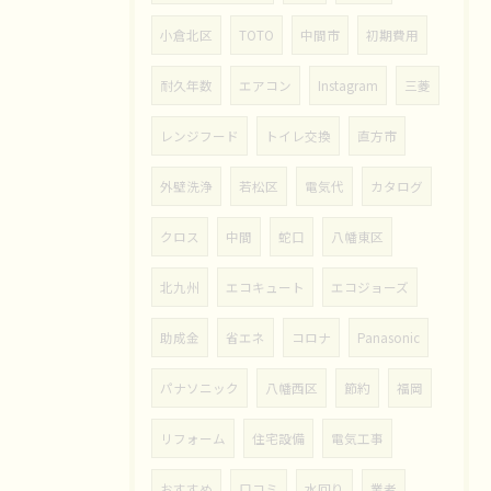
小倉北区
TOTO
中間市
初期費用
耐久年数
エアコン
Instagram
三菱
レンジフード
トイレ交換
直方市
外壁洗浄
若松区
電気代
カタログ
クロス
中間
蛇口
八幡東区
北九州
エコキュート
エコジョーズ
助成金
省エネ
コロナ
Panasonic
パナソニック
八幡西区
節約
福岡
リフォーム
住宅設備
電気工事
おすすめ
口コミ
水回り
業者