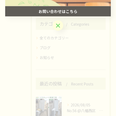
お問い合わせはこちら
カテゴリー
お問い合わせはこちら
Categories
全てのカテゴリー
ブログ
お知らせ
最近の投稿
Recent Posts
2026/08/05
No.56 @八幡西区 エコキュート取替工事👷‍♀️