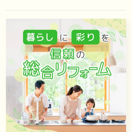
--------------------------------------------------------------------
--
ReaF
福岡県遠賀郡芦屋町山鹿961-1
電話番号 :
093-701-8720
FAX番号 :
093-701-8721
--------------------------------------------------------------------
--
お知らせ
< 前のページ
一覧に戻る
次のページ >