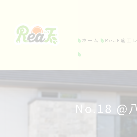
ホーム
ReaF施工
No.18 