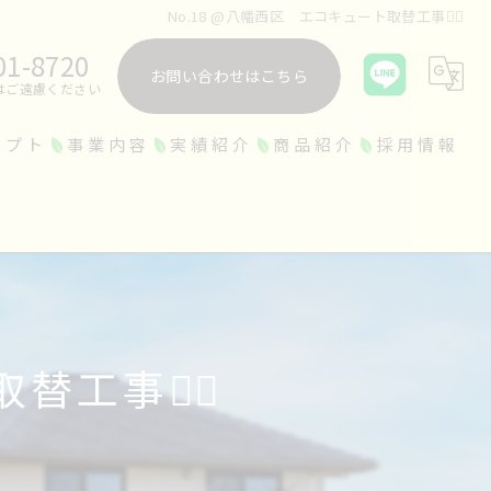
No.18 @八幡西区 エコキュート取替工事👷‍♀️
01-8720
お問い合わせはこちら
はご遠慮ください
セプト
事業内容
実績紹介
商品紹介
採用情報
工事👷‍♀️