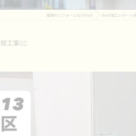
福岡のリフォームならReaF
ReaF施工レポート
事👷‍♀️