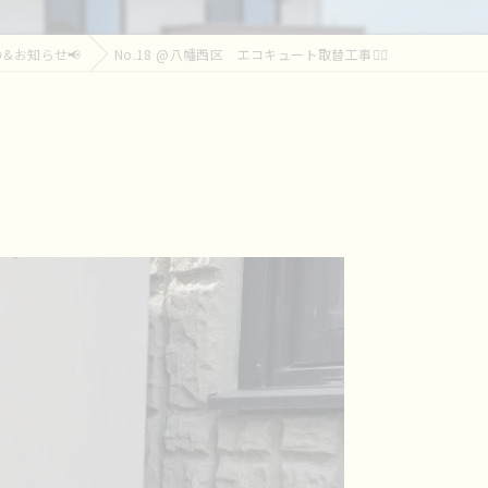
&お知らせ📢
No.18 @八幡西区 エコキュート取替工事👷‍♀️