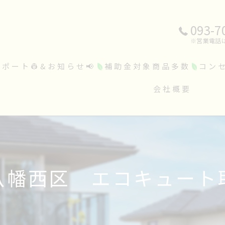
093-7
※営業電話
レポート👷&お知らせ📢
補助金対象商品多数
コン
会社概要
@八幡西区 エコキュート取替