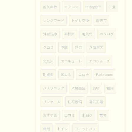
耐久年数
エアコン
Instagram
三菱
レンジフード
トイレ交換
直方市
外壁洗浄
若松区
電気代
カタログ
クロス
中間
蛇口
八幡東区
北九州
エコキュート
エコジョーズ
助成金
省エネ
コロナ
Panasonic
パナソニック
八幡西区
節約
福岡
リフォーム
住宅設備
電気工事
おすすめ
口コミ
水回り
業者
費用
トイレ
ユニットバス