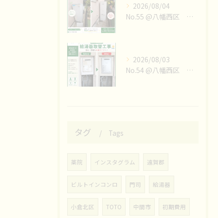
2026/08/04
No.55 @八幡西区 エコキュート取替工事👷‍♀️
2026/08/03
No.54 @八幡西区 エコキュート取替工事👷‍♀️
タグ
Tags
薬院
インスタグラム
遠賀郡
ビルトインコンロ
門司
給湯器
小倉北区
TOTO
中間市
初期費用