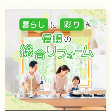
--------------------------------------------------------------------
--
ブログ
< 前のページ
一覧に戻る
次のページ >
関連タグ
#給湯器