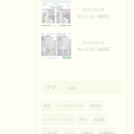
2026/08/06
No.57 @八幡東区 エコキュート取替工事👷‍♀️
2026/08/05
No.56 @八幡西区 エコキュート取替工事👷‍♀️
タグ
Tags
薬院
インスタグラム
遠賀郡
ビルトインコンロ
門司
給湯器
小倉北区
TOTO
中間市
初期費用