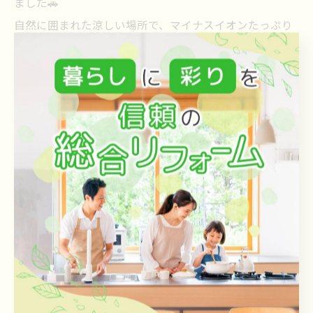
ました🚗
自然に囲まれた涼しい場所で、マイナスイオンたっぷり
✨
子どもたちも大喜びで、とてもリフレッシュできました
😊
しっかりリフレッシュできたので、またお客様に喜んで
いただけるよう頑張ります！
--------------------------------------------------------------------
--
ReaF
福岡県遠賀郡芦屋町山鹿961-1
電話番号 :
093-701-8720
FAX番号 :
093-701-8721