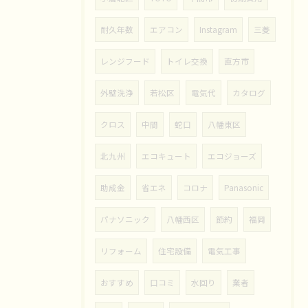
耐久年数
エアコン
Instagram
三菱
レンジフード
トイレ交換
直方市
外壁洗浄
若松区
電気代
カタログ
クロス
中間
蛇口
八幡東区
北九州
エコキュート
エコジョーズ
助成金
省エネ
コロナ
Panasonic
パナソニック
八幡西区
節約
福岡
リフォーム
住宅設備
電気工事
おすすめ
口コミ
水回り
業者