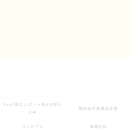
ReaF施工レポート👷&お知ら
補助金対象商品多数
せ📢
コンセプト
事業内容