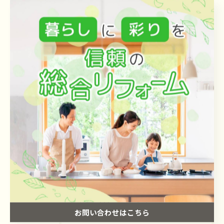
電話番号 :
093-701-8720
FAX番号 :
093-701-8721
--------------------------------------------------------------------
--
ブログ
< 前のページ
一覧に戻る
次のページ >
カテゴリー
Categories
お問い合わせはこちら