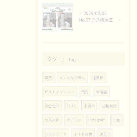
2026/08/06
No.57 @八幡東区 エコキュート取替工事👷‍♀️
タグ
Tags
薬院
インスタグラム
遠賀郡
ビルトインコンロ
門司
給湯器
小倉北区
TOTO
中間市
初期費用
耐久年数
エアコン
Instagram
三菱
レンジフード
トイレ交換
直方市